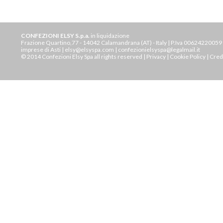
CONFEZIONI ELSY S.p.a.
in liquidazione
Frazione Quartino,77 - 14042 Calamandrana (AT) - Italy | P.Iva 00624220059 |
imprese di Asti | elsy@elsyspa.com | confezionielsyspa@legalmail.it
© 2014 Confezioni Elsy Spa all rights reserved |
Privacy
|
Cookie Policy
|
Cred