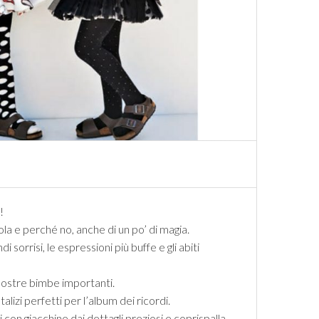
!
ola e perché no, anche di un po’ di magia.
sorrisi, le espressioni più buffe e gli abiti
 nostre bimbe importanti.
lizi perfetti per l’album dei ricordi.
i con giacchine dai dettagli preziosi e coprispalla