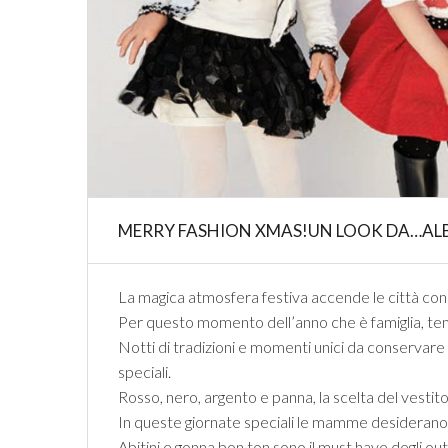
MERRY FASHION XMAS!UN LOOK DA…ALB
La magica atmosfera festiva accende le città con l
Per questo momento dell’anno che è famiglia, tempo
Notti di tradizioni e momenti unici da conservare nel
speciali.
Rosso, nero, argento e panna, la scelta del vestit
In queste giornate speciali le mamme desiderano abi
Abitini e gonna bon ton sono il must have degli outf