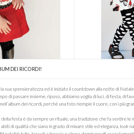
UM DEI RICORDI!
a sua spensieratezza ed è iniziato il countdown alla notte di Natale
 di passare insieme, riposo, abbiamo voglia di luci, di festa, di fav
l’album dei ricordi, perché una foto riempie il cuore, con i più grandi 
o della festa è da sempre un rituale, una tradizione che fa sentire le
ti di qualità che siano in grado di mixare stile ed eleganza, look nata
it natalizi: tulle, tessuti a treccia e strass dominano gli accostament