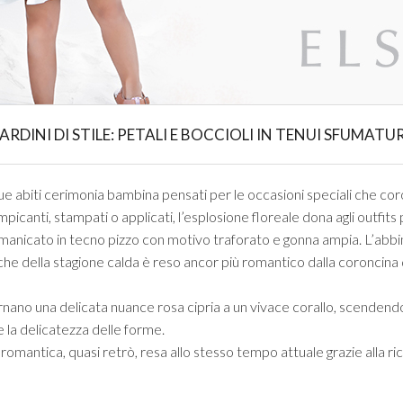
RDINI DI STILE: PETALI E BOCCIOLI IN TENUI SFUMATU
 abiti cerimonia bambina pensati per le occasioni speciali che corona
picanti, stampati o applicati, l’esplosione floreale dona agli outfits p
 smanicato in tecno pizzo con motivo traforato e gonna ampia. L’abb
 della stagione calda è reso ancor più romantico dalla coroncina di fi
no una delicata nuance rosa cipria a un vivace corallo, scendendo d
e la delicatezza delle forme.
romantica, quasi retrò, resa allo stesso tempo attuale grazie alla ri