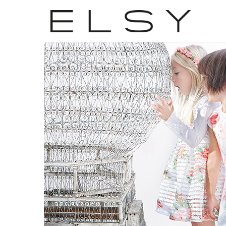
22
APR