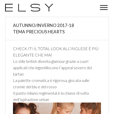
05
AUTUNNO/INVERNO 2017-18
OTT
TEMA PRECIOUS HEARTS
CHECK IT! IL TOTAL LOOK ALL’INGLESE È PIÙ
ELEGANTE CHE MAI
Lo stile british diventa glamour grazie a cuori
applicati che ingentiliscono l’appeal severo del
tartan
La palette cromatica è rigorosa, giocata sulle
cromie del blu e del rosso
Il punto milano regimental è la chiave di volta
dell’ispirazione urban