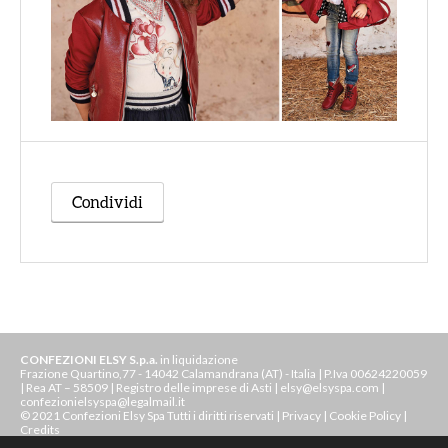
Condividi
CONFEZIONI ELSY S.p.a.
in liquidazione
Frazione Quartino,77 - 14042 Calamandrana (AT) - Italia | P.Iva 00624220059
| Rea AT – 58509 | Registro delle imprese di Asti | elsy@elsyspa.com |
confezionielsyspa@legalmail.it
© 2021 Confezioni Elsy Spa Tutti i diritti riservati |
Privacy
|
Cookie Policy
|
Credits